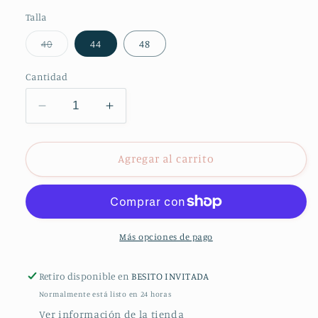
Talla
Variante
40
44
48
agotada
o
no
Cantidad
disponible
Reducir
Aumentar
cantidad
cantidad
para
para
VESTIDO
VESTIDO
Agregar al carrito
AMORINO
AMORINO
Más opciones de pago
Retiro disponible en
BESITO INVITADA
Normalmente está listo en 24 horas
Ver información de la tienda