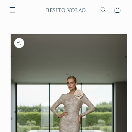
Ir
directamente
BESITO VOLAO
Carrito
al contenido
Ir
directamente
a la
información
del producto