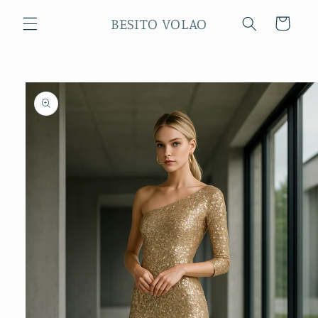
Ir
directamente
BESITO VOLAO
Carrito
al contenido
Ir
directamente
a la
información
del producto