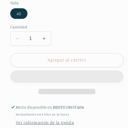
Talla
40
Cantidad
Reducir
Aumentar
cantidad
cantidad
para
para
VESTIDO
VESTIDO
Agregar al carrito
DORADO
DORADO
LORENA
LORENA
Retiro disponible en
BESITO INVITADA
Normalmente está listo en 24 horas
Ver información de la tienda