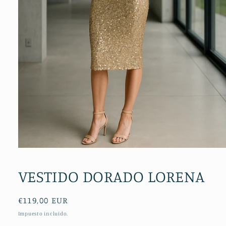
Abrir
elemento
multimedia
VESTIDO DORADO LORENA
1
en
una
ventana
Precio
€119,00 EUR
modal
habitual
Impuesto incluido.